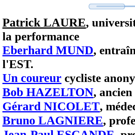
Patrick LAURE
, universi
la performance
Eberhard MUND
, entraî
l'EST.
Un coureur
cycliste anon
Bob HAZELTON
, ancien
Gérard NICOLET
, méde
Bruno LAGNIERE
, prof
Jean-Paul ESCANDE
, pr